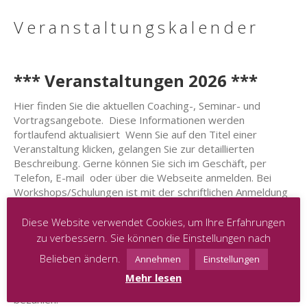
Veranstaltungskalender
*** Veranstaltungen 2026 ***
Hier finden Sie die aktuellen Coaching-, Seminar- und
Vortragsangebote. Diese Informationen werden
fortlaufend aktualisiert Wenn Sie auf den Titel einer
Veranstaltung klicken, gelangen Sie zur detaillierten
Beschreibung. Gerne können Sie sich im Geschäft, per
Telefon, E-mail oder über die Webseite anmelden. Bei
Workshops/Schulungen ist mit der schriftlichen Anmeldung
die Buchung verbindlich und ein Platz für Sie reserviert.
Bitte beachten Sie auch diesbezüglich unsere allgemeinen
Diese Website verwendet Cookies, um Ihre Erfahrungen
Geschäftsbedingungen, die bei jeglicher Buchung einer
zu verbessern. Sie können die Einstellungen nach
Veranstaltung bindend sind.
Belieben ändern.
Annehmen
Einstellungen
Wenn keine Vorauskasse gefragt ist, bitten wir Sie die
Mehr lesen
Gebühren für jegliche Veranstaltung in Cash vor Ort zu
bezahlen.