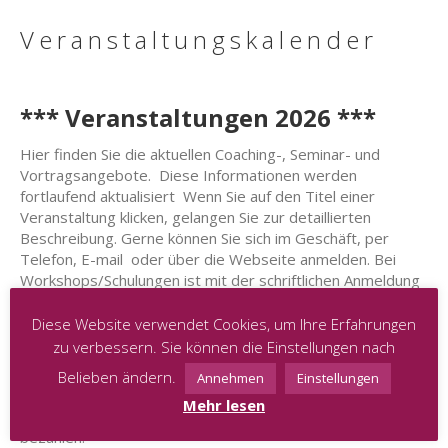
Veranstaltungskalender
*** Veranstaltungen 2026 ***
Hier finden Sie die aktuellen Coaching-, Seminar- und
Vortragsangebote. Diese Informationen werden
fortlaufend aktualisiert Wenn Sie auf den Titel einer
Veranstaltung klicken, gelangen Sie zur detaillierten
Beschreibung. Gerne können Sie sich im Geschäft, per
Telefon, E-mail oder über die Webseite anmelden. Bei
Workshops/Schulungen ist mit der schriftlichen Anmeldung
die Buchung verbindlich und ein Platz für Sie reserviert.
Bitte beachten Sie auch diesbezüglich unsere allgemeinen
Diese Website verwendet Cookies, um Ihre Erfahrungen
Geschäftsbedingungen, die bei jeglicher Buchung einer
zu verbessern. Sie können die Einstellungen nach
Veranstaltung bindend sind.
Belieben ändern.
Annehmen
Einstellungen
Wenn keine Vorauskasse gefragt ist, bitten wir Sie die
Mehr lesen
Gebühren für jegliche Veranstaltung in Cash vor Ort zu
bezahlen.