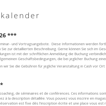
skalender
26 ***
 Seminar- und Vortragsangebote. Diese Informationen werden fortl
n Sie zur detaillierten Beschreibung. Gerne können Sie sich im Ge
en ist mit der schriftlichen Anmeldung die Buchung verbindlich u
llgemeinen Geschäftsbedingungen, die bei jeglicher Buchung eine
n wir Sie die Gebühren für jegliche Veranstaltung in Cash vor Ort
*
e coaching, de séminaires et de conférences. Ces informations sont
z à la description détaillée. Vous pouvez vous inscrire en magasin
 réservation est fixe dès l’inscription écrite et une place vous est