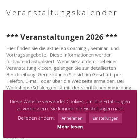
Veranstaltungskalender
*** Veranstaltungen 2026 ***
Hier finden Sie die aktuellen Coaching-, Seminar- und
Vortragsangebote. Diese Informationen werden
fortlaufend aktualisiert Wenn Sie auf den Titel einer
Veranstaltung klicken, gelangen Sie zur detaillierten
Beschreibung. Gerne können Sie sich im Geschäft, per
Telefon, E-mail oder über die Webseite anmelden. Bei
Workshops/Schulungen ist mit der schriftlichen Anmeldung
die Buchung verbindlich und ein Platz für Sie reserviert.
Bitte beachten Sie auch diesbezüglich unsere allgemeinen
Diese Website verwendet Cookies, um Ihre Erfahrungen
Geschäftsbedingungen, die bei jeglicher Buchung einer
zu verbessern. Sie können die Einstellungen nach
Veranstaltung bindend sind.
Belieben ändern.
Annehmen
Einstellungen
Wenn keine Vorauskasse gefragt ist, bitten wir Sie die
Mehr lesen
Gebühren für jegliche Veranstaltung in Cash vor Ort zu
bezahlen.