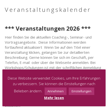
Veranstaltungskalender
*** Veranstaltungen 2026 ***
Hier finden Sie die aktuellen Coaching-, Seminar- und
Vortragsangebote. Diese Informationen werden
fortlaufend aktualisiert Wenn Sie auf den Titel einer
Veranstaltung klicken, gelangen Sie zur detaillierten
Beschreibung. Gerne können Sie sich im Geschäft, per
Telefon, E-mail oder über die Webseite anmelden. Bei
Workshops/Schulungen ist mit der schriftlichen Anmeldung
die Buchung verbindlich und ein Platz für Sie reserviert.
Bitte beachten Sie auch diesbezüglich unsere allgemeinen
Diese Website verwendet Cookies, um Ihre Erfahrungen
Geschäftsbedingungen, die bei jeglicher Buchung einer
zu verbessern. Sie können die Einstellungen nach
Veranstaltung bindend sind.
Belieben ändern.
Annehmen
Einstellungen
Wenn keine Vorauskasse gefragt ist, bitten wir Sie die
Mehr lesen
Gebühren für jegliche Veranstaltung in Cash vor Ort zu
bezahlen.