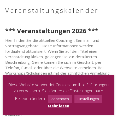
Veranstaltungskalender
*** Veranstaltungen 2026 ***
Hier finden Sie die aktuellen Coaching-, Seminar- und
Vortragsangebote. Diese Informationen werden
fortlaufend aktualisiert Wenn Sie auf den Titel einer
Veranstaltung klicken, gelangen Sie zur detaillierten
Beschreibung. Gerne können Sie sich im Geschäft, per
Telefon, E-mail oder über die Webseite anmelden. Bei
Workshops/Schulungen ist mit der schriftlichen Anmeldung
die Buchung verbindlich und ein Platz für Sie reserviert.
Bitte beachten Sie auch diesbezüglich unsere allgemeinen
Diese Website verwendet Cookies, um Ihre Erfahrungen
Geschäftsbedingungen, die bei jeglicher Buchung einer
zu verbessern. Sie können die Einstellungen nach
Veranstaltung bindend sind.
Belieben ändern.
Annehmen
Einstellungen
Wenn keine Vorauskasse gefragt ist, bitten wir Sie die
Mehr lesen
Gebühren für jegliche Veranstaltung in Cash vor Ort zu
bezahlen.