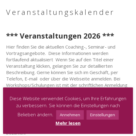
Veranstaltungskalender
*** Veranstaltungen 2026 ***
Hier finden Sie die aktuellen Coaching-, Seminar- und
Vortragsangebote. Diese Informationen werden
fortlaufend aktualisiert Wenn Sie auf den Titel einer
Veranstaltung klicken, gelangen Sie zur detaillierten
Beschreibung. Gerne können Sie sich im Geschäft, per
Telefon, E-mail oder über die Webseite anmelden. Bei
Workshops/Schulungen ist mit der schriftlichen Anmeldung
die Buchung verbindlich und ein Platz für Sie reserviert.
Bitte beachten Sie auch diesbezüglich unsere allgemeinen
Diese Website verwendet Cookies, um Ihre Erfahrungen
Geschäftsbedingungen, die bei jeglicher Buchung einer
zu verbessern. Sie können die Einstellungen nach
Veranstaltung bindend sind.
Belieben ändern.
Annehmen
Einstellungen
Wenn keine Vorauskasse gefragt ist, bitten wir Sie die
Mehr lesen
Gebühren für jegliche Veranstaltung in Cash vor Ort zu
bezahlen.