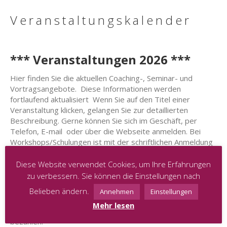
Veranstaltungskalender
*** Veranstaltungen 2026 ***
Hier finden Sie die aktuellen Coaching-, Seminar- und
Vortragsangebote. Diese Informationen werden
fortlaufend aktualisiert Wenn Sie auf den Titel einer
Veranstaltung klicken, gelangen Sie zur detaillierten
Beschreibung. Gerne können Sie sich im Geschäft, per
Telefon, E-mail oder über die Webseite anmelden. Bei
Workshops/Schulungen ist mit der schriftlichen Anmeldung
die Buchung verbindlich und ein Platz für Sie reserviert.
Bitte beachten Sie auch diesbezüglich unsere allgemeinen
Diese Website verwendet Cookies, um Ihre Erfahrungen
Geschäftsbedingungen, die bei jeglicher Buchung einer
zu verbessern. Sie können die Einstellungen nach
Veranstaltung bindend sind.
Belieben ändern.
Annehmen
Einstellungen
Wenn keine Vorauskasse gefragt ist, bitten wir Sie die
Mehr lesen
Gebühren für jegliche Veranstaltung in Cash vor Ort zu
bezahlen.