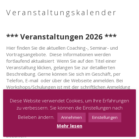
Veranstaltungskalender
*** Veranstaltungen 2026 ***
Hier finden Sie die aktuellen Coaching-, Seminar- und
Vortragsangebote. Diese Informationen werden
fortlaufend aktualisiert Wenn Sie auf den Titel einer
Veranstaltung klicken, gelangen Sie zur detaillierten
Beschreibung. Gerne können Sie sich im Geschäft, per
Telefon, E-mail oder über die Webseite anmelden. Bei
Workshops/Schulungen ist mit der schriftlichen Anmeldung
die Buchung verbindlich und ein Platz für Sie reserviert.
Bitte beachten Sie auch diesbezüglich unsere allgemeinen
Diese Website verwendet Cookies, um Ihre Erfahrungen
Geschäftsbedingungen, die bei jeglicher Buchung einer
zu verbessern. Sie können die Einstellungen nach
Veranstaltung bindend sind.
Belieben ändern.
Annehmen
Einstellungen
Wenn keine Vorauskasse gefragt ist, bitten wir Sie die
Mehr lesen
Gebühren für jegliche Veranstaltung in Cash vor Ort zu
bezahlen.