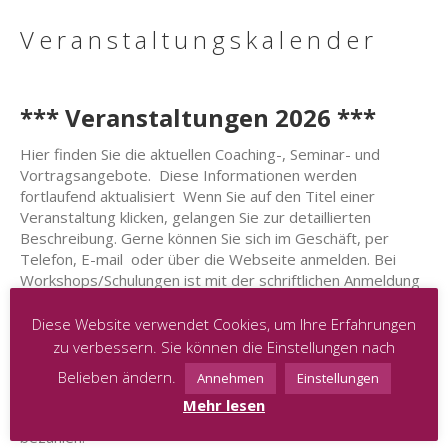
Veranstaltungskalender
*** Veranstaltungen 2026 ***
Hier finden Sie die aktuellen Coaching-, Seminar- und
Vortragsangebote. Diese Informationen werden
fortlaufend aktualisiert Wenn Sie auf den Titel einer
Veranstaltung klicken, gelangen Sie zur detaillierten
Beschreibung. Gerne können Sie sich im Geschäft, per
Telefon, E-mail oder über die Webseite anmelden. Bei
Workshops/Schulungen ist mit der schriftlichen Anmeldung
die Buchung verbindlich und ein Platz für Sie reserviert.
Bitte beachten Sie auch diesbezüglich unsere allgemeinen
Diese Website verwendet Cookies, um Ihre Erfahrungen
Geschäftsbedingungen, die bei jeglicher Buchung einer
zu verbessern. Sie können die Einstellungen nach
Veranstaltung bindend sind.
Belieben ändern.
Annehmen
Einstellungen
Wenn keine Vorauskasse gefragt ist, bitten wir Sie die
Mehr lesen
Gebühren für jegliche Veranstaltung in Cash vor Ort zu
bezahlen.