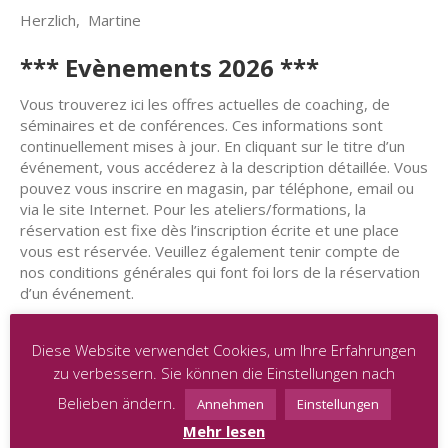
Herzlich, Martine
*** Evènements 2026 ***
00:00
Vous trouverez ici les offres actuelles de coaching, de
séminaires et de conférences. Ces informations sont
01:00
continuellement mises à jour. En cliquant sur le titre d’un
événement, vous accéderez à la description détaillée. Vous
pouvez vous inscrire en magasin, par téléphone, email ou
02:00
via le site Internet. Pour les ateliers/formations, la
réservation est fixe dès l’inscription écrite et une place
vous est réservée. Veuillez également tenir compte de
03:00
nos conditions générales qui font foi lors de la réservation
d’un événement.
04:00
Si aucun acompte n’est demandé, nous vous demandons
de régler les frais de tout événement en espèces sur
Diese Website verwendet Cookies, um Ihre Erfahrungen
place.
zu verbessern. Sie können die Einstellungen nach
05:00
Bien à vous, Martine
Belieben ändern.
Annehmen
Einstellungen
Mehr lesen
06:00
Kategorien
Schlagwörter