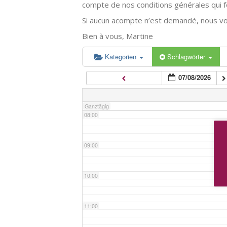
compte de nos conditions générales qui fo
Si aucun acompte n’est demandé, nous vo
05:00
Bien à vous, Martine
06:00
Kategorien
Schlagwörter
07/08/2026
07:00
Ganztägig
08:00
09:00
10:00
11:00