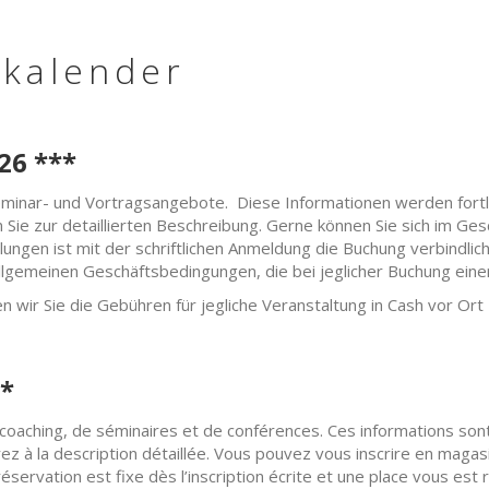
skalender
26 ***
 Seminar- und Vortragsangebote. Diese Informationen werden fortl
n Sie zur detaillierten Beschreibung. Gerne können Sie sich im Ge
en ist mit der schriftlichen Anmeldung die Buchung verbindlich u
llgemeinen Geschäftsbedingungen, die bei jeglicher Buchung eine
n wir Sie die Gebühren für jegliche Veranstaltung in Cash vor Ort
*
e coaching, de séminaires et de conférences. Ces informations sont
z à la description détaillée. Vous pouvez vous inscrire en magasin
 réservation est fixe dès l’inscription écrite et une place vous est