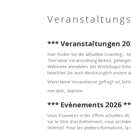
Veranstaltung
*** Veranstaltungen 20
Hier finden Sie die aktuellen Coaching-,
00:00
Titel einer Veranstaltung klicken, gelange
Webseite anmelden. Bei Workshops/Schulung
beachten Sie auch diesbezüglich unsere a
01:00
Wenn keine Vorauskasse gefragt ist, bitte
Herzlich, Martine
02:00
*** Evènements 2026 **
03:00
Vous trouverez ici les offres actuelles d
sur le titre d’un événement, vous accédere
Internet. Pour les ateliers/formations, la
04:00