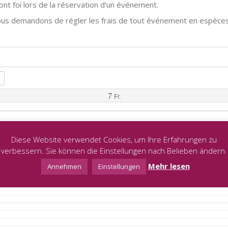
nt foi lors de la réservation d’un événement.
us demandons de régler les frais de tout événement en espèces 
7
Fr.
Diese Website verwendet Cookies, um Ihre Erfahrungen zu
verbessern. Sie können die Einstellungen nach Belieben ändern.
Mehr lesen
Annehmen
Einstellungen